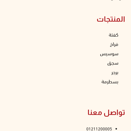
المنتجات
كفتة
فراخ
سوسيس
سجق
برجر
بسطرمة
تواصل معنا
01211200005