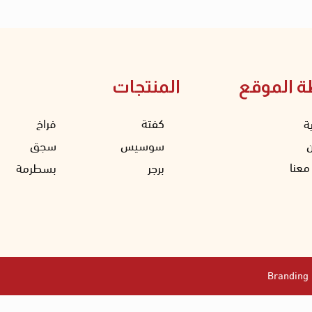
ة الموقع
المنتجات
كفتة
فراخ
ة
سوسيس
سجق
معنا
برجر
بسطرمة
Branding